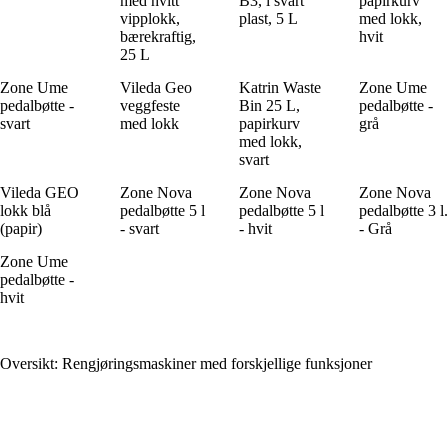
med hvitt
B3, i svart
papirkurv
vipplokk,
plast, 5 L
med lokk,
bærekraftig,
hvit
25 L
Zone Ume
Vileda Geo
Katrin Waste
Zone Ume
pedalbøtte -
veggfeste
Bin 25 L,
pedalbøtte -
svart
med lokk
papirkurv
grå
med lokk,
svart
Vileda GEO
Zone Nova
Zone Nova
Zone Nova
lokk blå
pedalbøtte 5 l
pedalbøtte 5 l
pedalbøtte 3 l.
(papir)
- svart
- hvit
- Grå
Zone Ume
pedalbøtte -
hvit
Oversikt: Rengjøringsmaskiner med forskjellige funksjoner