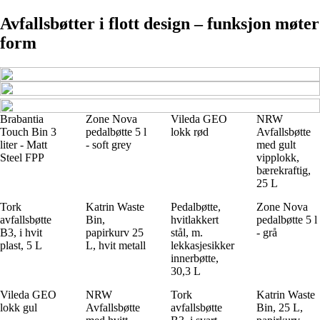
Avfallsbøtter i flott design – funksjon møter
form
Brabantia
Zone Nova
Vileda GEO
NRW
Touch Bin 3
pedalbøtte 5 l
lokk rød
Avfallsbøtte
liter - Matt
- soft grey
med gult
Steel FPP
vipplokk,
bærekraftig,
25 L
Tork
Katrin Waste
Pedalbøtte,
Zone Nova
avfallsbøtte
Bin,
hvitlakkert
pedalbøtte 5 l
B3, i hvit
papirkurv 25
stål, m.
- grå
plast, 5 L
L, hvit metall
lekkasjesikker
innerbøtte,
30,3 L
Vileda GEO
NRW
Tork
Katrin Waste
lokk gul
Avfallsbøtte
avfallsbøtte
Bin, 25 L,