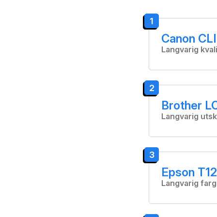
1
Canon CLI
Langvarig kvali
2
Brother L
Langvarig utskr
3
Epson T12
Langvarig farg