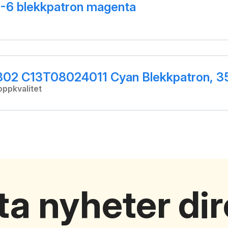
-6 blekkpatron magenta
02 C13T08024011 Cyan Blekkpatron, 35
toppkvalitet
a nyheter di