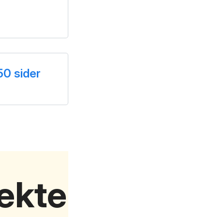
0 sider
rekte