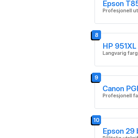
Epson T850
Profesjonell ut
8
HP 951XL 
Langvarig far
9
Canon PGI
Profesjonell f
10
Epson 29 