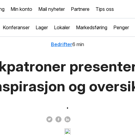
ng
Min konto
Mail nyheter
Partnere
Tips oss
Konferanser
Lager
Lokaler
Markedsføring
Penger
Bedrifter
6 min
kpatroner presenter
nspirasjon og oversi