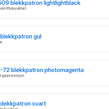
9 blekkpatron lightlightblack
skriftskvalitet
blekkpatron gul
ge
-72 blekkpatron photomagenta
argepresisjon
blekkpatron svart