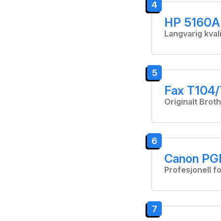
4
HP 5160A 
Langvarig kvali
5
Fax T104/
Originalt Broth
6
Canon PGI
Profesjonell fo
7