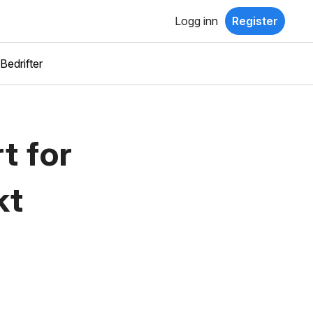
Logg inn
Register
Bedrifter
t for
kt