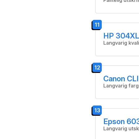
Pålitelig utskri
11
HP 304XL 
Langvarig kvali
12
Canon CLI-
Langvarig farg
13
Epson 603
Langvarig utskr