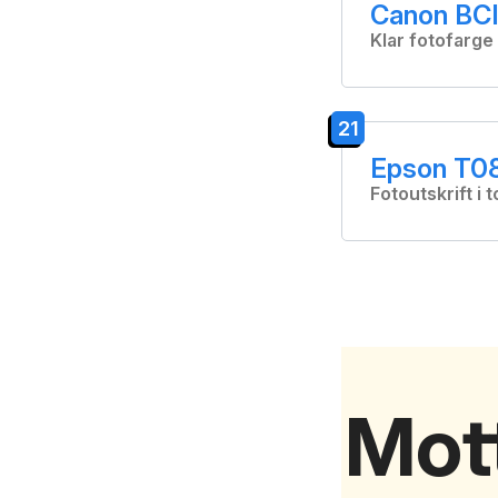
Canon BCI
Klar fotofarge
21
Epson T08
Fotoutskrift i 
Mott