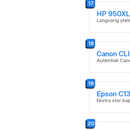
17
HP 950XL 
Langvarig ytel
18
Canon CLI
Autentisk Can
19
Epson C13
Ekstra stor kap
20