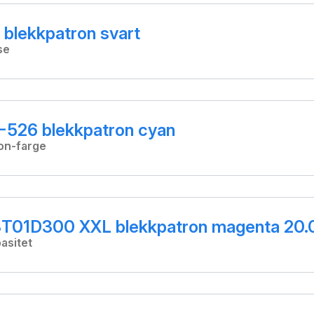
blekkpatron svart
se
-526 blekkpatron cyan
on-farge
T01D300 XXL blekkpatron magenta 20.
asitet