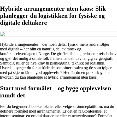
Hybride arrangementer uten kaos: Slik
planlegger du logistikken for fysiske og
digitale deltakere
Hybride arrangementer – der noen deltar fysisk, mens andre følger
med digitalt – har blitt en naturlig del av møte- og
konferansehverdagen i Norge. De gir fleksibilitet, reduserer reisebehov
og gjør det mulig å samle folk fra hele landet, uavhengig av geografi.
Samtidig stiller de nye krav til planlegging, teknikk og logistikk.
Hvordan sørger du for at både de som sitter i salen og de som følger
med på skjerm får en god opplevelse? Her får du en praktisk guide til
hvordan du kan planlegge et hybrid arrangement uten kaos.
Start med formålet – og bygg opplevelsen
rundt det
Før du begynner å booke lokaler eller velge strømmeplattform, må du
definere formålet med arrangementet. Er det en fagkonferanse, et
internt seminar, en produktlansering eller et nettverksmøte? Formålet