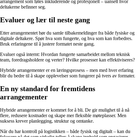
arrangement som føles inkluderende og profesjonelt – uansett hvor
deltakerne befinner seg.
Evaluer og lær til neste gang
Etter arrangementet bør du samle tilbakemeldinger fra både fysiske og
digitale deltakere. Spør hva som fungerte, og hva som kan forbedres.
Bruk erfaringene til å justere formatet neste gang.
Evaluer også internt: Hvordan fungerte samarbeidet mellom teknisk
team, foredragsholdere og verter? Hvilke prosesser kan effektiviseres?
Hybride arrangementer er en læringsprosess – men med hver erfaring
blir du bedre til å skape opplevelser som fungerer på tvers av formater.
En ny standard for fremtidens
arrangementer
Hybride arrangementer er kommet for å bli. De gir mulighet til å nå
flere, redusere kostnader og skape mer fleksible møteplasser. Men
suksess krever planlegging, struktur og omtanke.
Når du har kontroll på logistikken – både fysisk og digitalt – kan du
fokusere på det som virkelig teller: å skape innhold som engasjerer,